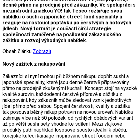
denně přímo na prodejně před zákazníky. Ve spolupráci s
mezinárodní značkou YO! tak Tesco rozšiřuje svou
nabídku o sushi a japonské street food speciality a
reaguje na rostoucí poptávku po čerstvých a hotových
jídlech. Nový formát je součástí širší strategie
společnosti zaměřené na posilování zákaznického
zážitku a rozvoj výhodných nabídek.
Obsah článku
Zobrazit
Nový zážitek z nakupování
Zákazníci si nyní mohou při běžném nákupu dopřát sushi a
japonské speciality, které jsou denně čerstvě připravovány
přímo na prodejně zkušenými kuchaři. Koncept stojí na vysoké
kvalitě surovin, každodenní čerstvé přípravě a zážitku z
nakupování, kdy zákazník může sledovat vznik jednotlivých
jídel přímo před sebou. Spojení čerstvosti, kvality a zážitku
tak posouvá běžný nákup potravin na novou úroveň. Nabídka
zahrnuje více než 50 položek, od rychlých obědových variant
až po větší sushi sety vhodné ke sdílení. Mezi vlajkové
produkty patří například lososové sousto ideální k obědu,
korejské kuřecí karaage inspirované street foodem nebo