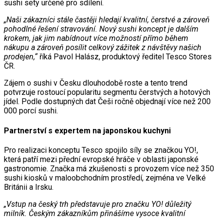
sushi sety určené pro sdílení.
„Naši zákazníci stále častěji hledají kvalitní, čerstvé a zároveň
pohodlné řešení stravování. Nový sushi koncept je dalším
krokem, jak jim nabídnout více možností přímo během
nákupu a zároveň posílit celkový zážitek z návštěvy našich
prodejen,“
říká Pavol Halász, produktový ředitel Tesco Stores
ČR.
Zájem o sushi v Česku dlouhodobě roste a tento trend
potvrzuje rostoucí popularitu segmentu čerstvých a hotových
jídel. Podle dostupných dat Češi ročně objednají více než 200
000 porcí sushi.
Partnerství s expertem na japonskou kuchyni
Pro realizaci konceptu Tesco spojilo síly se značkou YO!,
která patří mezi přední evropské hráče v oblasti japonské
gastronomie. Značka má zkušenosti s provozem více než 350
sushi kiosků v maloobchodním prostředí, zejména ve Velké
Británii a Irsku.
„Vstup na český trh představuje pro značku YO! důležitý
milník. Českým zákazníkům přinášíme vysoce kvalitní