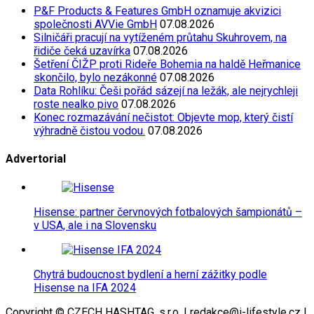
P&F Products & Features GmbH oznamuje akvizici
společnosti AVVie GmbH
07.08.2026
Silničáři pracují na vytíženém průtahu Skuhrovem, na
řidiče čeká uzavírka
07.08.2026
Šetření ČIŽP proti Rideře Bohemia na haldě Heřmanice
skončilo, bylo nezákonné
07.08.2026
Data Rohlíku: Češi pořád sázejí na ležák, ale nejrychleji
roste nealko pivo
07.08.2026
Konec rozmazávání nečistot: Objevte mop, který čistí
výhradně čistou vodou.
07.08.2026
Advertorial
Hisense: partner červnových fotbalových šampionátů –
v USA, ale i na Slovensku
Chytrá budoucnost bydlení a herní zážitky podle
Hisense na IFA 2024
Copyright © CZECH HASHTAG, s.r.o. | redakce@i-lifestyle.cz |