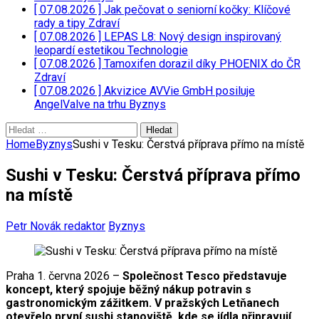
[ 07.08.2026 ]
Jak pečovat o seniorní kočky: Klíčové
rady a tipy
Zdraví
[ 07.08.2026 ]
LEPAS L8: Nový design inspirovaný
leopardí estetikou
Technologie
[ 07.08.2026 ]
Tamoxifen dorazil díky PHOENIX do ČR
Zdraví
[ 07.08.2026 ]
Akvizice AVVie GmbH posiluje
AngelValve na trhu
Byznys
Vyhledávání
Home
Byznys
Sushi v Tesku: Čerstvá příprava přímo na místě
Sushi v Tesku: Čerstvá příprava přímo
na místě
Petr Novák redaktor
Byznys
Praha 1. června 2026 –
Společnost Tesco představuje
koncept, který spojuje běžný nákup potravin s
gastronomickým zážitkem. V pražských Letňanech
otevřelo první sushi stanoviště, kde se jídla připravují