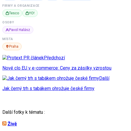
FIRMY A ORGANIZACE
Tesco
YO!
OSOBY
Pavol Halász
MÍSTA
Praha
Předchozí
Nové clo EU v e-commerce: Ceny za zásilky vzrostou
Další
Jak černý trh s tabákem ohrožuje české firmy
Další fotky k tématu :
Živě