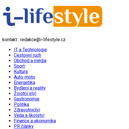
kontakt : redakce@i-lifestyle.cz
IT a Technologie
Cestovní ruch
Obchod a média
Sport
Kultura
Auto-moto
Energetika
Bydlení a reality
Životní styl
Gastronomie
Politika
Zdravotnictví
Věda a školství
Finance a ekonomika
PR články