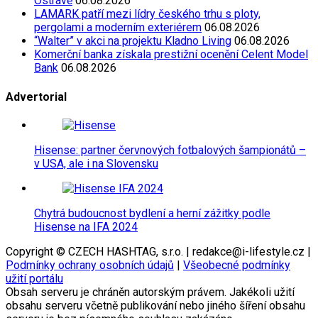
Ostravě
06.08.2026
LAMARK patří mezi lídry českého trhu s ploty,
pergolami a moderním exteriérem
06.08.2026
“Walter” v akci na projektu Kladno Living
06.08.2026
Komerční banka získala prestižní ocenění Celent Model
Bank
06.08.2026
Advertorial
Hisense: partner červnových fotbalových šampionátů –
v USA, ale i na Slovensku
Chytrá budoucnost bydlení a herní zážitky podle
Hisense na IFA 2024
Copyright © CZECH HASHTAG, s.r.o. | redakce@i-lifestyle.cz |
Podmínky ochrany osobních údajů
|
Všeobecné podmínky
užití portálu
Obsah serveru je chráněn autorským právem. Jakékoli užití
obsahu serveru včetně publikování nebo jiného šíření obsahu