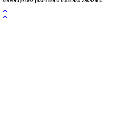
serveru je bez písemného souhlasu zakázáno.