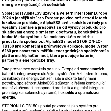
energie v nejrůznějších scénářích
Společnost AlphaESS uzavřela veletrh Intersolar Europe
2026 s jasnější vizí pro Evropu: po více než deseti letech
lokalizace prohlubuje AlphaESS své produktové řady pro
všechny scénáře a přesouvá se od výroby produktů pro
skladování energie směrem k softwaru, konektivitě a
hodnotě ekosystému. Na mnichovském veletrhu
představila společnost AlphaESS model STORION-LC-
TB150 pro komerční a průmyslové aplikace, model Aster
6260 pro nasazení v měřítku energetických společností a
platformu AlphaConnect, která propojuje baterie,
partnery a energetické trhy.
Tato prezentace odrážela posun v Evropě od samostatných
baterií k integrovaným úložným systémům. Vzhledem k tomu,
že náklady na energii, zatížení sítě a složité tarify mění
potřeby, společnost AlphaESS zdůraznila řešení kombinující
místní zkušenosti, schopnosti produktů a digitální integraci
pro integraci solárních systémů, flexibilitu a optimalizaci
energie.
STORION-LC-TB150 upoutal pozornost jako systém pro
komerční a průmyslové použití v každodenních pracovních