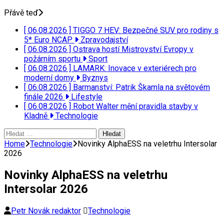
Přávě teď
[ 06.08.2026 ]
TIGGO 7 HEV: Bezpečné SUV pro rodiny s
5* Euro NCAP
Zpravodajství
[ 06.08.2026 ]
Ostrava hostí Mistrovství Evropy v
požárním sportu
Sport
[ 06.08.2026 ]
LAMARK: Inovace v exteriérech pro
moderní domy
Byznys
[ 06.08.2026 ]
Barmanství: Patrik Škamla na světovém
finále 2026
Lifestyle
[ 06.08.2026 ]
Robot Walter mění pravidla stavby v
Kladně
Technologie
Vyhledávání
Home
Technologie
Novinky AlphaESS na veletrhu Intersolar
2026
Novinky AlphaESS na veletrhu
Intersolar 2026
Petr Novák redaktor
Technologie