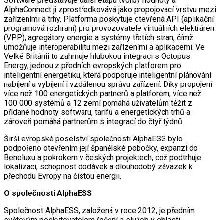
Software představuje další etapu tvorby hodnoty a
AlphaConnect ji zprostředkovává jako propojovací vrstvu mezi
zařízeními a trhy. Platforma poskytuje otevřená API (aplikační
programová rozhraní) pro provozovatele virtuálních elektráren
(VPP), agregátory energie a systémy třetích stran, čímž
umožňuje interoperabilitu mezi zařízeními a aplikacemi. Ve
Velké Británii to zahrnuje hlubokou integraci s Octopus
Energy, jednou z předních evropských platforem pro
inteligentní energetiku, která podporuje inteligentní plánování
nabíjení a vybíjení i vzdálenou správu zařízení. Díky propojení
více než 100 energetických partnerů a platforem, více než
100 000 systémů a 12 zemí pomáhá uživatelům těžit z
přidané hodnoty softwaru, tarifů a energetických trhů a
zároveň pomáhá partnerům s integrací do čtyř týdnů.
Širší evropské poselství společnosti AlphaESS bylo
podpořeno otevřením její španělské pobočky, expanzí do
Beneluxu a pokrokem v českých projektech, což podtrhuje
lokalizaci, schopnost dodávek a dlouhodobý závazek k
přechodu Evropy na čistou energii.
O společnosti AlphaESS
Společnost AlphaESS, založená v roce 2012, je předním
světovým poskytovatelem řešení a služeb v oblasti