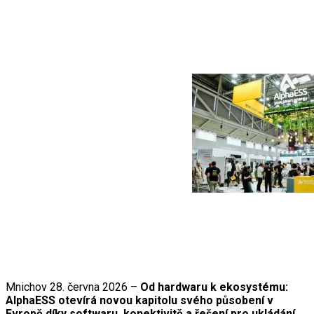
Mnichov 28. června 2026 –
Od hardwaru k ekosystému:
AlphaESS otevírá novou kapitolu svého působení v
Evropě díky softwaru, konektivitě a řešení pro ukládání