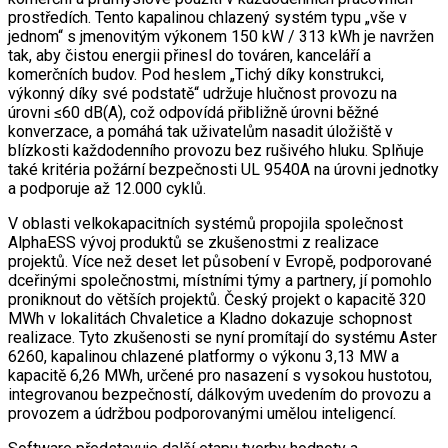
prostředích. Tento kapalinou chlazený systém typu „vše v
jednom“ s jmenovitým výkonem 150 kW / 313 kWh je navržen
tak, aby čistou energii přinesl do továren, kanceláří a
komerčních budov. Pod heslem „Tichý díky konstrukci,
výkonný díky své podstatě“ udržuje hlučnost provozu na
úrovni ≤60 dB(A), což odpovídá přibližně úrovni běžné
konverzace, a pomáhá tak uživatelům nasadit úložiště v
blízkosti každodenního provozu bez rušivého hluku. Splňuje
také kritéria požární bezpečnosti UL 9540A na úrovni jednotky
a podporuje až 12.000 cyklů.
V oblasti velkokapacitních systémů propojila společnost
AlphaESS vývoj produktů se zkušenostmi z realizace
projektů. Více než deset let působení v Evropě, podporované
dceřinými společnostmi, místními týmy a partnery, jí pomohlo
proniknout do větších projektů. Český projekt o kapacitě 320
MWh v lokalitách Chvaletice a Kladno dokazuje schopnost
realizace. Tyto zkušenosti se nyní promítají do systému Aster
6260, kapalinou chlazené platformy o výkonu 3,13 MW a
kapacitě 6,26 MWh, určené pro nasazení s vysokou hustotou,
integrovanou bezpečností, dálkovým uvedením do provozu a
provozem a údržbou podporovanými umělou inteligencí.