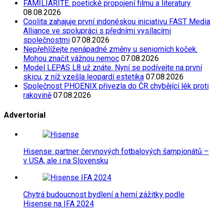
FAMILIARITÉ: poetické propojení filmu a literatury
08.08.2026
Coolita zahajuje první indonéskou iniciativu FAST Media
Alliance ve spolupráci s předními vysílacími
společnostmi
07.08.2026
Nepřehlížejte nenápadné změny u seniorních koček.
Mohou značit vážnou nemoc
07.08.2026
Model LEPAS L8 už znáte. Nyní se podívejte na první
skicu, z níž vzešla leopardí estetika
07.08.2026
Společnost PHOENIX přivezla do ČR chybějící lék proti
rakovině
07.08.2026
Advertorial
Hisense: partner červnových fotbalových šampionátů –
v USA, ale i na Slovensku
Chytrá budoucnost bydlení a herní zážitky podle
Hisense na IFA 2024