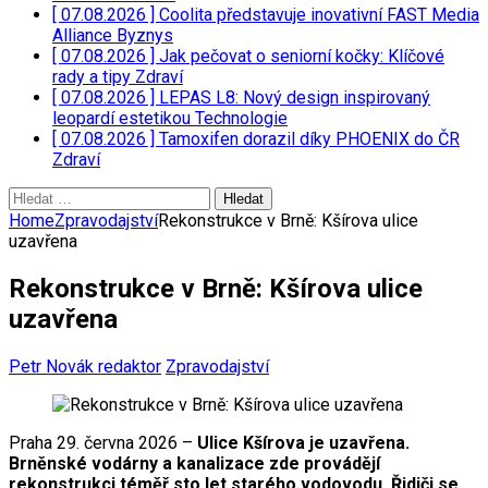
[ 07.08.2026 ]
Coolita představuje inovativní FAST Media
Alliance
Byznys
[ 07.08.2026 ]
Jak pečovat o seniorní kočky: Klíčové
rady a tipy
Zdraví
[ 07.08.2026 ]
LEPAS L8: Nový design inspirovaný
leopardí estetikou
Technologie
[ 07.08.2026 ]
Tamoxifen dorazil díky PHOENIX do ČR
Zdraví
Vyhledávání
Home
Zpravodajství
Rekonstrukce v Brně: Kšírova ulice
uzavřena
Rekonstrukce v Brně: Kšírova ulice
uzavřena
Petr Novák redaktor
Zpravodajství
Praha 29. června 2026 –
Ulice Kšírova je uzavřena.
Brněnské vodárny a kanalizace zde provádějí
rekonstrukci téměř sto let starého vodovodu. Řidiči se