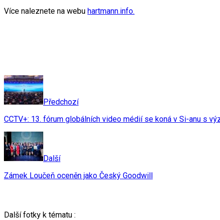
Více naleznete na webu
hartmann.info.
Předchozí
CCTV+: 13. fórum globálních video médií se koná v Si-anu s výz
Další
Zámek Loučeň oceněn jako Český Goodwill
Další fotky k tématu :