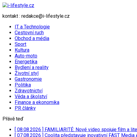
kontakt : redakce@i-lifestyle.cz
IT a Technologie
Cestovní ruch
Obchod a média
Sport
Kultura
Auto-moto
Energetika
Bydlení a reality
Životní styl
Gastronomie
Politika
Zdravotnictví
Věda a školství
Finance a ekonomika
PR články
Přávě teď
[ 08.08.2026 ]
FAMILIARITÉ: Nové video spojuje film a lit
[ 07.08.2026 ]
Coolita představuje inovativní FAST Media 