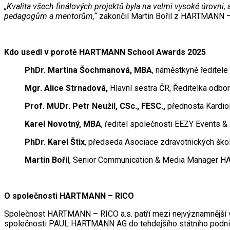
„Kvalita všech finálových projektů byla na velmi vysoké úrovni, 
pedagogům a mentorům,“
zakončil Martin Bořil z HARTMANN 
Kdo usedl v porotě HARTMANN School Awards 2025
PhDr. Martina Šochmanová, MBA
, náměstkyně ředitele
Mgr. Alice Strnadová,
Hlavní sestra ČR, Ředitelka odbor
Prof. MUDr. Petr Neužil, CSc., FESC.,
přednosta Kardio
Karel Novotný, MBA
, ředitel společnosti EEZY Events & E
PhDr. Karel Štix
, předseda Asociace zdravotnických ško
Martin Bořil
, Senior Communication & Media Manager
O společnosti HARTMANN – RICO
Společnost HARTMANN – RICO a.s. patří mezi nejvýznamnější vý
společnosti PAUL HARTMANN AG do tehdejšího státního podni