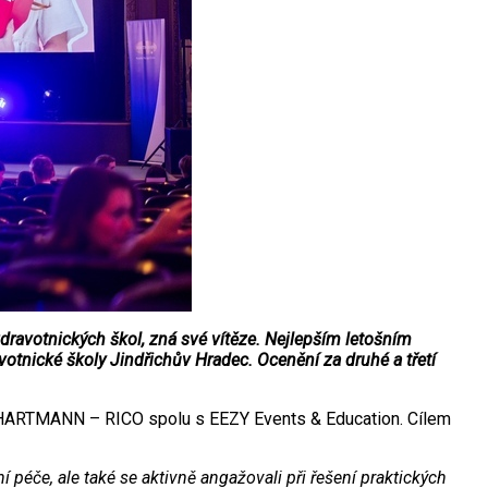
ravotnických škol, zná své vítěze. Nejlepším letošním
otnické školy Jindřichův Hradec. Ocenění za druhé a třetí
st HARTMANN – RICO spolu s EEZY Events & Education. Cílem
péče, ale také se aktivně angažovali při řešení praktických