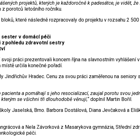
ášených projektů, kterých je každoročně k padesátce, je vidět, že
 porotců letošního ročníku.
h bloků, které následně rozpracovaly do projektu v rozsahu 2 500
 sester v domácí péči
 z pohledu zdravotní sestry
tví
eří svoji práci prezentovali koncem října na slavnostním vyhlášen
a místě určila konečné pořadí.
koly Jindřichův Hradec. Cenu za svou práci zaměřenou na seniory
e pacienta a pomáhají s jeho resocializací, zaujal porotu svou j
 kterým se všichni tři dlouhodobě věnují,“
doplnil Martin Bořil.
 školy Jaselská, Brno. Barbora Dostálová, Diana Jevčaková a Eliš
grácová a Nela Závorková z Masarykova gymnázia, Střední zdravotn
onkologické péči.