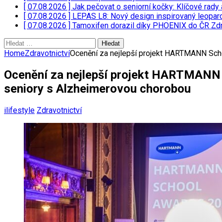
[ 07.08.2026 ]
Jak pečovat o seniorní kočky: Klíčové rady 
[ 07.08.2026 ]
LEPAS L8: Nový design inspirovaný leopar
[ 07.08.2026 ]
Tamoxifen dorazil díky PHOENIX do ČR
Zdr
Vyhledávání
Home
Zdravotnictví
Ocenění za nejlepší projekt HARTMANN Scho
Ocenění za nejlepší projekt HARTMANN S
seniory s Alzheimerovou chorobou
ilifestyle
Zdravotnictví