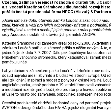
Czechia, zatímco veřejnost rozhodla o držiteli titulu O
a.s. vedený Kateřinou Šrámkovou dlouhodobě rozvíjí histori
pořádá česká poradenská firma HPCG (Hlavatý & Partners 
„Ocení jsme za dobu otevření zámku Loučeň získali celou řadu. 
znají, kterých si váží pro jejich odpovědný přístup k podnikání,
vyjadřují své uznání a oceňují jejich poctivou práci prostředn
rady Asociace nestátních otevřených památek ANOPA.
Kateřina Šrámková řídí zámecký areál od roku 2000. Aktivitami
zámkem Loučeň patřilo, a zároveň přišla s něčím novým. A to, ot
jedinečným k datu 7. 7. 2007. Dále pak úspěšným konceptem zá
Příběhem vánočního stromečku, který katapultoval zámek mezi 
památku u nás.
Labyrintárium v zámeckém parku Loučeň v letošním roce oslavil
dosud největší areál labyrintů a bludišť ve střední Evropě. Od ro
ale i zklidnění, inspiraci a radost z pohybu v krásné krajině. L
anglickém parku, jehož podobu v 19. století formovali zahradní
a meditační rozměr, jiné slouží jako prostor pro hravou soutěž n
ať už je to místo pro zamyšlení, odpočinek, soutěžení nebo rod
Ocenění podnikatelé obdrželi hodnotné ceny od partnerů projektu 
AVETON a designérského dua HA-HA, jejichž elegantní tvar sym