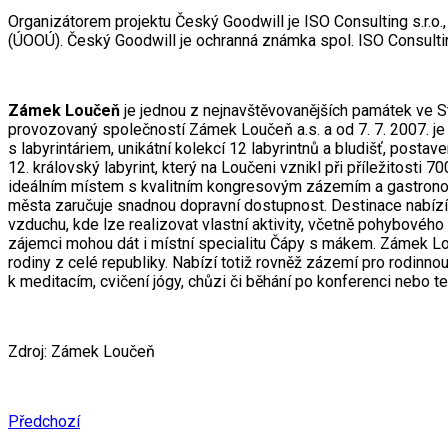
Organizátorem projektu Český Goodwill je ISO Consulting s.r.o.,
(ÚOOÚ). Český Goodwill je ochranná známka spol. ISO Consultin
Zámek Loučeň
je jednou z nejnavštěvovanějších památek ve St
provozovaný společností Zámek Loučeň a.s. a od 7. 7. 2007. je
s labyrintáriem, unikátní kolekcí 12 labyrintnů a bludišť, post
12. královský labyrint, který na Loučeni vznikl při příležitosti 
ideálním místem s kvalitním kongresovým zázemím a gastronom
města zaručuje snadnou dopravní dostupnost. Destinace nabízí
vzduchu, kde lze realizovat vlastní aktivity, včetně pohybového 
zájemci mohou dát i místní specialitu Čápy s mákem. Zámek Lou
rodiny z celé republiky. Nabízí totiž rovněž zázemí pro rodinno
k meditacím, cvičení jógy, chůzi či běhání po konferenci nebo tea
Zdroj: Zámek Loučeň
Předchozí