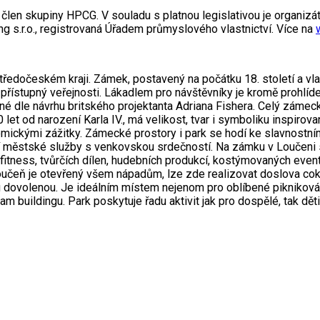
 člen skupiny HPCG. V souladu s platnou legislativou je organizá
g s.r.o., registrovaná Úřadem průmyslového vlastnictví. Více na
ředočeském kraji. Zámek, postavený na počátku 18. století a vla
 přístupný veřejnosti. Lákadlem pro návštěvníky je kromě prohlí
avené dle návrhu britského projektanta Adriana Fishera. Celý záme
700 let od narození Karla IV., má velikost, tvar i symboliku inspiro
ickými zážitky. Zámecké prostory i park se hodí ke slavnostní
 městské služby s venkovskou srdečností. Na zámku v Loučeni s
fitness, tvůrčích dílen, hudebních produkcí, kostýmovaných eventů
čeň je otevřený všem nápadům, lze zde realizovat doslova cokol
u dovolenou. Je ideálním místem nejenom pro oblíbené piknikování
m buildingu. Park poskytuje řadu aktivit jak pro dospělé, tak děti