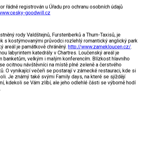
tor řádně registrován u Úřadu pro ochranu osobních údajů
www.cesky-goodwill.cz
stněný rody Valdštejnů, Furstenberků a Thurn-Taxisů, je
dek s kostýmovanými průvodci rozlehlý romantický anglický park
cký areál je památkově chráněný.
http://www.zamekloucen.cz/
.
vanou labyrintem katedrály v Chartres. Loučenský areál je
m banketům, velkým i malým konferencím. Blízkost hlavního
e ocitnou návštěvníci na místě plné zeleně a čerstvého
. O vynikající večeři se postarají v zámecké restauraci, kde si
i. Je známý také svými Family days, na které se sjíždějí
, kdekoli se Vám zlíbí, ale jeho odlehlé části se výborně hodí
.