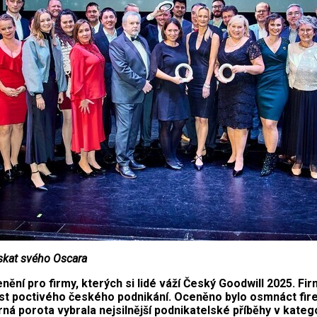
skat svého Oscara
ění pro firmy, kterých si lidé váží Český Goodwill 2025. F
t poctivého českého podnikání. Oceněno bylo osmnáct firem 
á porota vybrala nejsilnější podnikatelské příběhy v kateg