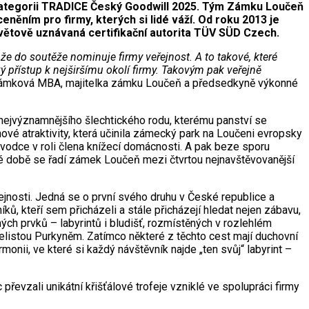
 kategorii TRADICE Český Goodwill 2025. Tým Zámku Loučeň
eněním pro firmy, kterých si lidé váží. Od roku 2013 je
větově uznávaná certifikační autorita TÜV SÜD Czech.
že do soutěže nominuje firmy veřejnost. A to takové, které
ký přístup k nejširšímu okolí firmy. Takovým pak veřejně
Šrámková MBA, majitelka zámku Loučeň a předsedkyně výkonné
 nejvýznamnějšího šlechtického rodu, kterému panství se
nové atraktivity, která učinila zámecký park na Loučeni evropsky
odce v roli člena knížecí domácnosti. A pak beze sporu
né době se řadí zámek Loučeň mezi čtvrtou nejnavštěvovanější
ejnosti. Jedná se o první svého druhu v České republice a
íků, kteří sem přicházeli a stále přicházejí hledat nejen zábavu,
ných prvků – labyrintů i bludišť, rozmístěných v rozlehlém
elistou Purkyněm. Zatímco některé z těchto cest mají duchovní
onii, ve které si každý návštěvník najde „ten svůj“ labyrint –
převzali unikátní křišťálové trofeje vzniklé ve spolupráci firmy