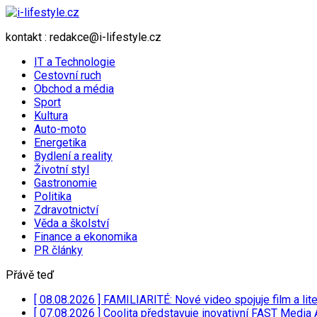
kontakt : redakce@i-lifestyle.cz
IT a Technologie
Cestovní ruch
Obchod a média
Sport
Kultura
Auto-moto
Energetika
Bydlení a reality
Životní styl
Gastronomie
Politika
Zdravotnictví
Věda a školství
Finance a ekonomika
PR články
Přávě teď
[ 08.08.2026 ]
FAMILIARITÉ: Nové video spojuje film a lit
[ 07.08.2026 ]
Coolita představuje inovativní FAST Media 