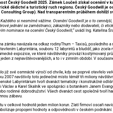
sobnost Český Goodwill 2025. Zámek Loučeň získal ocenění v
cké dědictví a turistický ruch regionu. Český Goodwill je oc
Consulting Group). Nad transparentním průběhem dohlíží s
Každého si nesmírně vážíme. Ocenění Goodwill je o to cennější, 
 férové jednání se zaměstnanci, zákazníky nebo dodavateli, či etic
ictvím nominace na ocenění Český Goodwill,“
uvádí Ing. Kateřina 
 na zámku navázala na odkaz rodinyThurn – Taxisů, posledního a
evřením Labyrintária, souboru 12 labyrintů a bludišť, jako zcela 
mecké expozice, ve které návštěvníky provází kostýmovaný prův
jeden z nejnavštěvovanějších, a to i v zimním období. V součas
o již své osmnácté výročí od chvíle, kdy se poprvé otevřelo veř
ku 2007 navštívily toto jedinečné místo téměř tři miliony návštěvn
oučenské Labyrintárium tvoří dvanáct tematicky i konstrukčně odliš
ci Václav a Karel Skalník ve spolupráci s botanikem Janem Evang
ebo rodinné dobrodružství. Všech dvanáct cest společně tvoří harm
innou zábavu.
v celkové hodnotě jeden milion korun. Zlatí firmoví oscaři navíc 
bolizuje propojení hodnoty a odpovědnosti v českém podnikání.