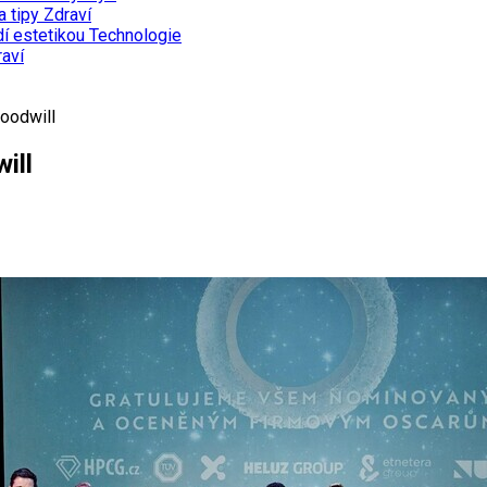
a tipy
Zdraví
dí estetikou
Technologie
aví
oodwill
ill