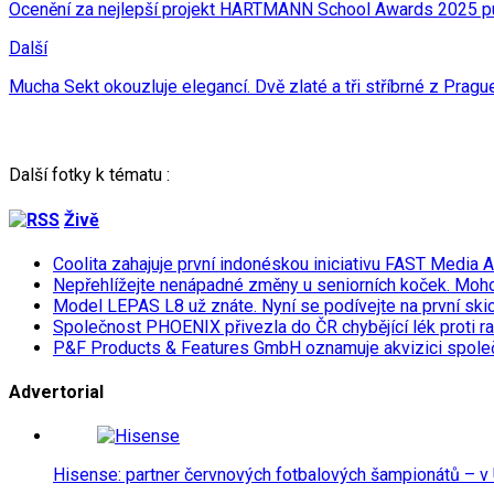
Ocenění za nejlepší projekt HARTMANN School Awards 2025 put
Další
Mucha Sekt okouzluje elegancí. Dvě zlaté a tři stříbrné z Prag
Další fotky k tématu :
Živě
Coolita zahajuje první indonéskou iniciativu FAST Media 
Nepřehlížejte nenápadné změny u seniorních koček. Moh
Model LEPAS L8 už znáte. Nyní se podívejte na první skicu
Společnost PHOENIX přivezla do ČR chybějící lék proti r
P&F Products & Features GmbH oznamuje akvizici spol
Advertorial
Hisense: partner červnových fotbalových šampionátů – v 