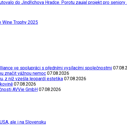
ovalo do Jindřichova Hradce. Porotu zaujal projekt pro senior
ue Wine Trophy 2025
Alliance ve spolupráci s předními vysílacími společnostmi
07.08.
ou značit vážnou nemoc
07.08.2026
, z níž vzešla leopardí estetika
07.08.2026
akovině
07.08.2026
ečnosti AVVie GmbH
07.08.2026
USA, ale i na Slovensku