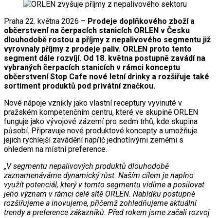
Praha 22. května 2026 –
Prodeje doplňkového zboží a
občerstvení na čerpacích stanicích ORLEN v Česku
dlouhodobě rostou a příjmy z nepalivového segmentu již
vyrovnaly příjmy z prodeje paliv. ORLEN proto tento
segment dále rozvíjí. Od 18. května postupně zavádí na
vybraných čerpacích stanicích v rámci konceptu
občerstvení Stop Cafe nové letní drinky a rozšiřuje také
sortiment produktů pod privátní značkou.
Nové nápoje vznikly jako vlastní receptury vyvinuté v
pražském kompetenčním centru, které ve skupině ORLEN
funguje jako vývojové zázemí pro sedm trhů, kde skupina
působí. Připravuje nové produktové koncepty a umožňuje
jejich rychlejší zavádění napříč jednotlivými zeměmi s
ohledem na místní preference.
„V segmentu nepalivových produktů dlouhodobě
zaznamenáváme dynamický růst. Naším cílem je naplno
využít potenciál, který v tomto segmentu vidíme a posilovat
jeho význam v rámci celé sítě ORLEN. Nabídku postupně
rozšiřujeme a inovujeme, přičemž zohledňujeme aktuální
trendy a preference zákazníků. Před rokem jsme začali rozvoj