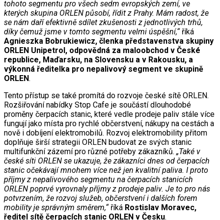
tohoto segmentu pro všech sedm evropských zemí, ve
kterých skupina ORLEN působí, řídit z Prahy. Mám radost, že
se nám daří efektivně sdílet zkušenosti z jednotlivých trhů,
díky čemuž jsme v tomto segmentu velmi úspěšní,“
říká
Agnieszka Bobrukiewicz, členka představenstva skupiny
ORLEN Unipetrol, odpovědná za maloobchod v České
republice, Maďarsku, na Slovensku a v Rakousku, a
výkonná ředitelka pro nepalivový segment ve skupině
ORLEN
.
Tento přístup se také promítá do rozvoje české sítě ORLEN.
Rozšiřování nabídky Stop Cafe je součástí dlouhodobé
proměny čerpacích stanic, které vedle prodeje paliv stále více
fungují jako místa pro rychlé občerstvení, nákupy na cestách a
nově i dobíjení elektromobilů. Rozvoj elektromobility přitom
doplňuje širší strategii ORLEN budovat ze svých stanic
multifunkční zázemí pro různé potřeby zákazníků.
„Také v
české síti ORLEN se ukazuje, že zákazníci dnes od čerpacích
stanic očekávají mnohem více než jen kvalitní paliva. I proto
příjmy z nepalivového segmentu na čerpacích stanicích
ORLEN poprvé vyrovnaly příjmy z prodeje paliv. Je to pro nás
potvrzením, že rozvoj služeb, občerstvení i dalších forem
mobility je správným směrem,“
říká
Rostislav Moravec,
ředitel sítě čerpacích stanic ORLEN v Česku
.