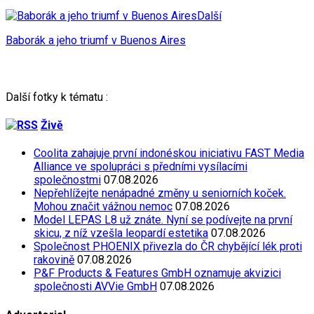
Další
Baborák a jeho triumf v Buenos Aires
Další fotky k tématu :
Živě
Coolita zahajuje první indonéskou iniciativu FAST Media
Alliance ve spolupráci s předními vysílacími
společnostmi
07.08.2026
Nepřehlížejte nenápadné změny u seniorních koček.
Mohou značit vážnou nemoc
07.08.2026
Model LEPAS L8 už znáte. Nyní se podívejte na první
skicu, z níž vzešla leopardí estetika
07.08.2026
Společnost PHOENIX přivezla do ČR chybějící lék proti
rakovině
07.08.2026
P&F Products & Features GmbH oznamuje akvizici
společnosti AVVie GmbH
07.08.2026