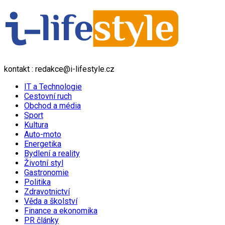
kontakt : redakce@i-lifestyle.cz
IT a Technologie
Cestovní ruch
Obchod a média
Sport
Kultura
Auto-moto
Energetika
Bydlení a reality
Životní styl
Gastronomie
Politika
Zdravotnictví
Věda a školství
Finance a ekonomika
PR články