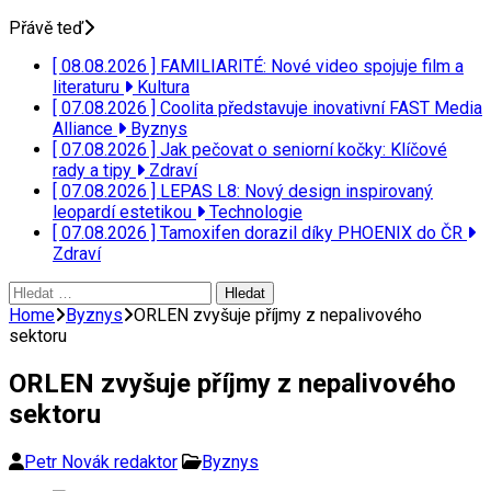
Přávě teď
[ 08.08.2026 ]
FAMILIARITÉ: Nové video spojuje film a
literaturu
Kultura
[ 07.08.2026 ]
Coolita představuje inovativní FAST Media
Alliance
Byznys
[ 07.08.2026 ]
Jak pečovat o seniorní kočky: Klíčové
rady a tipy
Zdraví
[ 07.08.2026 ]
LEPAS L8: Nový design inspirovaný
leopardí estetikou
Technologie
[ 07.08.2026 ]
Tamoxifen dorazil díky PHOENIX do ČR
Zdraví
Vyhledávání
Home
Byznys
ORLEN zvyšuje příjmy z nepalivového
sektoru
ORLEN zvyšuje příjmy z nepalivového
sektoru
Petr Novák redaktor
Byznys