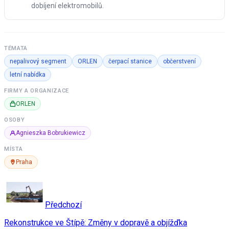
dobíjení elektromobilů.
TÉMATA
nepalivový segment
ORLEN
čerpací stanice
občerstvení
letní nabídka
FIRMY A ORGANIZACE
ORLEN
OSOBY
Agnieszka Bobrukiewicz
MÍSTA
Praha
Předchozí
Rekonstrukce ve Štípě: Změny v dopravě a objížďka