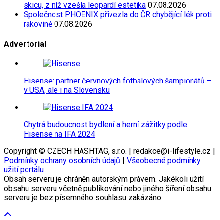
skicu, z níž vzešla leopardí estetika
07.08.2026
Společnost PHOENIX přivezla do ČR chybějící lék proti
rakovině
07.08.2026
Advertorial
Hisense: partner červnových fotbalových šampionátů –
v USA, ale i na Slovensku
Chytrá budoucnost bydlení a herní zážitky podle
Hisense na IFA 2024
Copyright © CZECH HASHTAG, s.r.o. | redakce@i-lifestyle.cz |
Podmínky ochrany osobních údajů
|
Všeobecné podmínky
užití portálu
Obsah serveru je chráněn autorským právem. Jakékoli užití
obsahu serveru včetně publikování nebo jiného šíření obsahu
serveru je bez písemného souhlasu zakázáno.