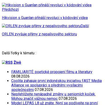
Předchozí
Hikvision s Guanlan přináší revoluci v kódování videa
Další
ORLEN zvyšuje příjmy z nepalivového sektoru
Další fotky k tématu :
Živě
FAMILIARITÉ: poetické propojení filmu a literatury
08.08.2026
Coolita zahajuje první indonéskou iniciativu FAST Media
Alliance ve spolupráci s předními vysílacími
společnostmi
07.08.2026
Nepřehlížejte nenápadné změny u seniorních koček.
Mohou značit vážnou nemoc
07.08.2026
Model LEPAS L8 už znáte. Nyní se podívejte na první