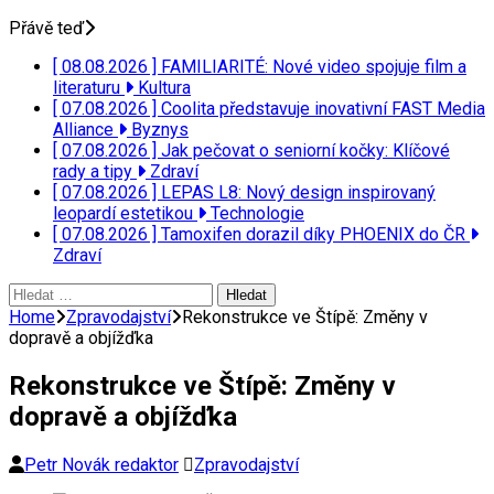
Přávě teď
[ 08.08.2026 ]
FAMILIARITÉ: Nové video spojuje film a
literaturu
Kultura
[ 07.08.2026 ]
Coolita představuje inovativní FAST Media
Alliance
Byznys
[ 07.08.2026 ]
Jak pečovat o seniorní kočky: Klíčové
rady a tipy
Zdraví
[ 07.08.2026 ]
LEPAS L8: Nový design inspirovaný
leopardí estetikou
Technologie
[ 07.08.2026 ]
Tamoxifen dorazil díky PHOENIX do ČR
Zdraví
Vyhledávání
Home
Zpravodajství
Rekonstrukce ve Štípě: Změny v
dopravě a objížďka
Rekonstrukce ve Štípě: Změny v
dopravě a objížďka
Petr Novák redaktor
Zpravodajství