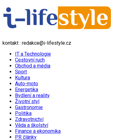
kontakt : redakce@i-lifestyle.cz
IT a Technologie
Cestovní ruch
Obchod a média
Sport
Kultura
Auto-moto
Energetika
Bydlení a reality
Životní styl
Gastronomie
Politika
Zdravotnictví
Věda a školství
Finance a ekonomika
PR články