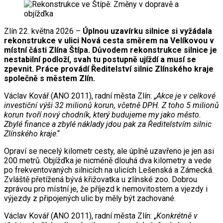
Zlín 22. května 2026 –
Úplnou uzavírku silnice si vyžádala
rekonstrukce v ulici Nová cesta směrem na Velíkovou v
místní části Zlína Štípa. Důvodem rekonstrukce silnice je
nestabilní podloží, svah tu postupně ujíždí a musí se
zpevnit. Práce provádí Ředitelství silnic Zlínského kraje
společně s městem Zlín.
Václav Kovář (ANO 2011), radní města Zlín: „
Akce je v celkové
investiční výši 32 milionů korun, včetně DPH. Z toho 5 milionů
korun tvoří nový chodník, který budujeme my jako město.
Zbylé finance a zbylé náklady jdou pak za Ředitelstvím silnic
Zlínského kraje
.“
Opraví se necelý kilometr cesty, ale úplně uzavřeno je jen asi
200 metrů. Objížďka je nicméně dlouhá dva kilometry a vede
po frekventovaných silnicích na ulicích Lešenská a Zámecká.
Zvláště přetížená bývá křižovatka u zlínské zoo. Dobrou
zprávou pro místní je, že příjezd k nemovitostem a vjezdy i
výjezdy z připojených ulic by měly být zachované.
Václav Kovář (ANO 2011), radní města Zlín: „
Konkrétně v