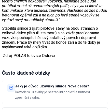
těchto chvílích odkopávají vozovku, následně zde bude
probíhat vrtání až osmimetrových pilířů, aby byla celkově ta
komunikace, která ujížděla, zpevněna. Následně se zde budou
betonovat opěrné zdi a na nich po levé straně vozovky se
vystaví nový monolitický chodník
.“
Stabilitu silnice zajistí pilotové stěny na obou stranách o
celkové délce přes tři sta metrů a na závěr prací dostane
vozovka pochopitelně nový asfaltový povrch i dopravní
značení. Práce by měly trvat do konce září a do té doby je
naplánovaná také objížďka.
Zdroj: POLAR televize Ostrava
Často kladené otázky
Jaký je důvod uzavírky silnice Nová cesta?
Důvodem uzavírky je nestabilní podloží a nutnost
zpevnění svahu.