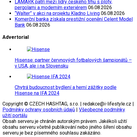
LAMARK patří mezi lídry českého trhu s ploty,
pergolami a moderním exteriérem
06.08.2026
“Walter” v akci na projektu Kladno Living
06.08.2026
Komerční banka získala prestižní ocenění Celent Model
Bank
06.08.2026
Advertorial
Hisense: partner červnových fotbalových šampionátů –
v USA, ale i na Slovensku
Chytrá budoucnost bydlení a herní zážitky podle
Hisense na IFA 2024
Copyright © CZECH HASHTAG, s.r.o. | redakce@i-lifestyle.cz |
Podmínky ochrany osobních údajů
|
Všeobecné podmínky
užití portálu
Obsah serveru je chráněn autorským právem. Jakékoli užití
obsahu serveru včetně publikování nebo jiného šíření obsahu
serveru je bez písemného souhlasu zakázáno.