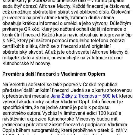
straně karty je zobrazeno umělecké dílo – v tomto případě
sada čtyř obrazů Alfonse Muchy. Každá finecard je číslovaná,
což umožňuje sběratelům sbírat svá oblíbená čísla. Číslování
je uvedeno na první straně karty, zatímco druhá strana
obsahuje krátkou informaci o umělci a jeho výtvoru. Důležitým
prvkem je QR kód, který po načtení odhalí další informace o
konkrétní finecard. Každá karta navíc obsahuje integrovaný čip
s NFC, který při načtení pomocí mobilního telefonu zobrazí
certifikát k slitku, čímž se z finecard stává originální
sběratelský skvost. Ať už jste obdivovatel Alfonse Muchy či
milujete zlato a stříbro, nevynechejte na veletrhu expozici
Kutnohorské Mincovny.
Premiéra další finecard s Vladimírem Opplem
Na Veletrhu sběratel se také poprvé v České republice
představí další unikátní finecard. Jedná se o kartu zhotovenou
k představení medaile
Jana Žižky z Trocnova – 600 let
, kterou
vytvořil akademický sochař Vladimír Oppl. Tato finecard je
specifická tím, že na jedné straně je pole k podpisu
samotného autora. Vychází v limitované edici 100 kusů a
návštěvníci expozice Kutnohorské Mincovny budou mít
jedinečnou příležitost získat finecard s podpisem Vladimíra
Oppla během autogramiády, která proběhne v pátek 6. září v