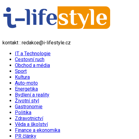
kontakt : redakce@i-lifestyle.cz
IT a Technologie
Cestovní ruch
Obchod a média
Sport
Kultura
Auto-moto
Energetika
Bydlení a reality
Životní styl
Gastronomie
Politika
Zdravotnictví
Věda a školství
Finance a ekonomika
PR články