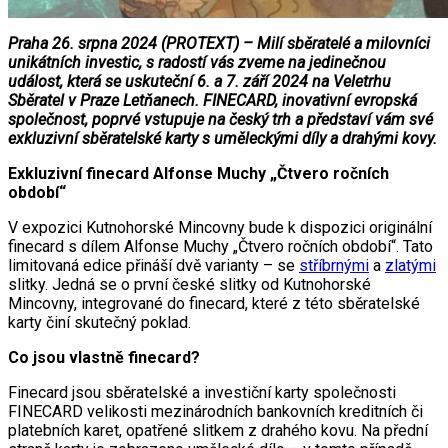
Praha 26. srpna 2024 (PROTEXT) – Milí sběratelé a milovníci
unikátních investic, s radostí vás zveme na jedinečnou
událost, která se uskuteční 6. a 7. září 2024 na Veletrhu
Sběratel v Praze Letňanech. FINECARD, inovativní evropská
společnost, poprvé vstupuje na český trh a představí vám své
exkluzivní sběratelské karty s uměleckými díly a drahými kovy.
Exkluzivní finecard Alfonse Muchy „Čtvero ročních
období“
V expozici Kutnohorské Mincovny bude k dispozici originální
finecard s dílem Alfonse Muchy „Čtvero ročních období“. Tato
limitovaná edice přináší dvě varianty – se
stříbrnými
a
zlatými
slitky. Jedná se o první české slitky od Kutnohorské
Mincovny, integrované do finecard, které z této sběratelské
karty činí skutečný poklad.
Co jsou vlastně finecard?
Finecard jsou sběratelské a investiční karty společnosti
FINECARD velikosti mezinárodních bankovních kreditních či
platebních karet, opatřené slitkem z drahého kovu. Na přední