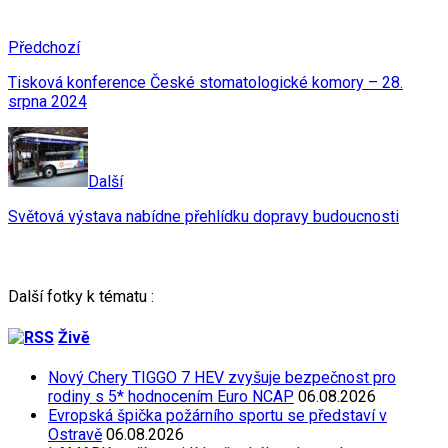
Předchozí
Tisková konference České stomatologické komory – 28.
srpna 2024
Další
Světová výstava nabídne přehlídku dopravy budoucnosti
Další fotky k tématu :
Živě
Nový Chery TIGGO 7 HEV zvyšuje bezpečnost pro
rodiny s 5* hodnocením Euro NCAP
06.08.2026
Evropská špička požárního sportu se představí v
Ostravě
06.08.2026