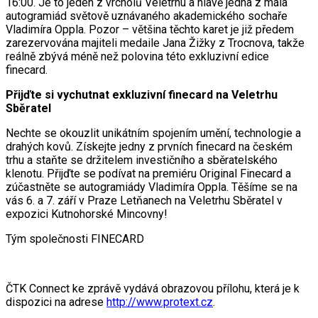
16:00. Je to jeden z vrcholů Veletrhu a hlavě jedna z mála
autogramiád světově uznávaného akademického sochaře
Vladimíra Oppla. Pozor – většina těchto karet je již předem
zarezervována majiteli medaile Jana Žižky z Trocnova, takže
reálně zbývá méně než polovina této exkluzivní edice
finecard.
Přijďte si vychutnat exkluzivní finecard na Veletrhu
Sběratel
Nechte se okouzlit unikátním spojením umění, technologie a
drahých kovů. Získejte jedny z prvních finecard na českém
trhu a staňte se držitelem investičního a sběratelského
klenotu. Přijďte se podívat na premiéru Original Finecard a
zúčastněte se autogramiády Vladimíra Oppla. Těšíme se na
vás 6. a 7. září v Praze Letňanech na Veletrhu Sběratel v
expozici Kutnohorské Mincovny!
Tým společnosti FINECARD
ČTK Connect ke zprávě vydává obrazovou přílohu, která je k
dispozici na adrese
http://www.protext.cz
.