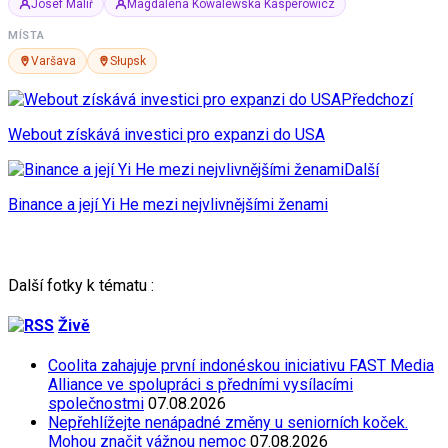
Josef Malíř
Magdalena Kowalewska Kasperowicz
MÍSTA
Varšava
Słupsk
Předchozí
Webout získává investici pro expanzi do USA
Další
Binance a její Yi He mezi nejvlivnějšími ženami
Další fotky k tématu :
Živě
Coolita zahajuje první indonéskou iniciativu FAST Media
Alliance ve spolupráci s předními vysílacími
společnostmi
07.08.2026
Nepřehlížejte nenápadné změny u seniorních koček.
Mohou značit vážnou nemoc
07.08.2026