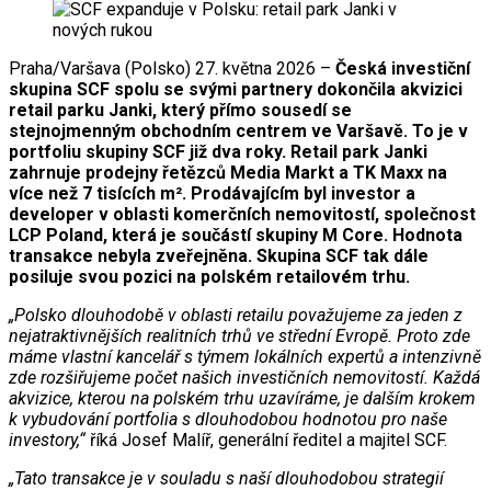
Praha/Varšava (Polsko) 27. května 2026 –
Česká investiční
skupina SCF spolu se svými partnery dokončila akvizici
retail parku Janki, který přímo sousedí se
stejnojmenným obchodním centrem ve Varšavě. To je v
portfoliu skupiny SCF již dva roky. Retail park Janki
zahrnuje prodejny řetězců Media Markt a TK Maxx na
více než 7 tisících m². Prodávajícím byl investor a
developer v oblasti komerčních nemovitostí, společnost
LCP Poland, která je součástí skupiny M Core. Hodnota
transakce nebyla zveřejněna. Skupina SCF tak dále
posiluje svou pozici na polském retailovém trhu.
„Polsko dlouhodobě v oblasti retailu považujeme za jeden z
nejatraktivnějších realitních trhů ve střední Evropě. Proto zde
máme vlastní kancelář s týmem lokálních expertů a intenzivně
zde rozšiřujeme počet našich investičních nemovitostí. Každá
akvizice, kterou na polském trhu uzavíráme, je dalším krokem
k vybudování portfolia s dlouhodobou hodnotou pro naše
investory,“
říká Josef Malíř, generální ředitel a majitel SCF.
„Tato transakce je v souladu s naší dlouhodobou strategií