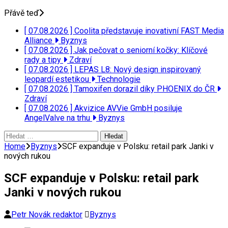
Přávě teď
[ 07.08.2026 ]
Coolita představuje inovativní FAST Media
Alliance
Byznys
[ 07.08.2026 ]
Jak pečovat o seniorní kočky: Klíčové
rady a tipy
Zdraví
[ 07.08.2026 ]
LEPAS L8: Nový design inspirovaný
leopardí estetikou
Technologie
[ 07.08.2026 ]
Tamoxifen dorazil díky PHOENIX do ČR
Zdraví
[ 07.08.2026 ]
Akvizice AVVie GmbH posiluje
AngelValve na trhu
Byznys
Vyhledávání
Home
Byznys
SCF expanduje v Polsku: retail park Janki v
nových rukou
SCF expanduje v Polsku: retail park
Janki v nových rukou
Petr Novák redaktor
Byznys