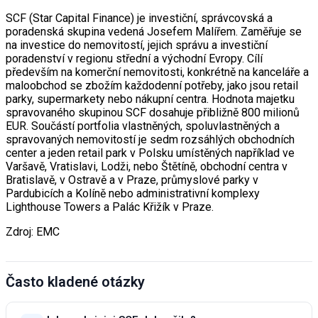
SCF (Star Capital Finance) je investiční, správcovská a
poradenská skupina vedená Josefem Malířem. Zaměřuje se
na investice do nemovitostí, jejich správu a investiční
poradenství v regionu střední a východní Evropy. Cílí
především na komerční nemovitosti, konkrétně na kanceláře a
maloobchod se zbožím každodenní potřeby, jako jsou retail
parky, supermarkety nebo nákupní centra. Hodnota majetku
spravovaného skupinou SCF dosahuje přibližně 800 milionů
EUR. Součástí portfolia vlastněných, spoluvlastněných a
spravovaných nemovitostí je sedm rozsáhlých obchodních
center a jeden retail park v Polsku umístěných například ve
Varšavě, Vratislavi, Lodži, nebo Štětíně, obchodní centra v
Bratislavě, v Ostravě a v Praze, průmyslové parky v
Pardubicích a Kolíně nebo administrativní komplexy
Lighthouse Towers a Palác Křižík v Praze.
Zdroj: EMC
Často kladené otázky