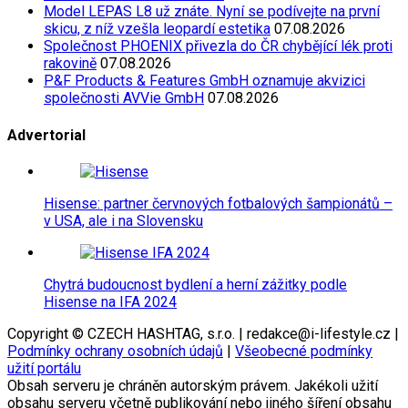
Model LEPAS L8 už znáte. Nyní se podívejte na první
skicu, z níž vzešla leopardí estetika
07.08.2026
Společnost PHOENIX přivezla do ČR chybějící lék proti
rakovině
07.08.2026
P&F Products & Features GmbH oznamuje akvizici
společnosti AVVie GmbH
07.08.2026
Advertorial
Hisense: partner červnových fotbalových šampionátů –
v USA, ale i na Slovensku
Chytrá budoucnost bydlení a herní zážitky podle
Hisense na IFA 2024
Copyright © CZECH HASHTAG, s.r.o. | redakce@i-lifestyle.cz |
Podmínky ochrany osobních údajů
|
Všeobecné podmínky
užití portálu
Obsah serveru je chráněn autorským právem. Jakékoli užití
obsahu serveru včetně publikování nebo jiného šíření obsahu