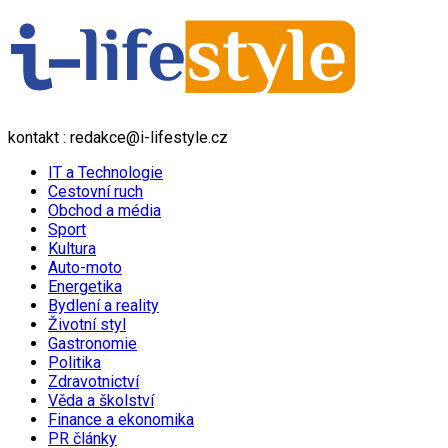
kontakt : redakce@i-lifestyle.cz
IT a Technologie
Cestovní ruch
Obchod a média
Sport
Kultura
Auto-moto
Energetika
Bydlení a reality
Životní styl
Gastronomie
Politika
Zdravotnictví
Věda a školství
Finance a ekonomika
PR články