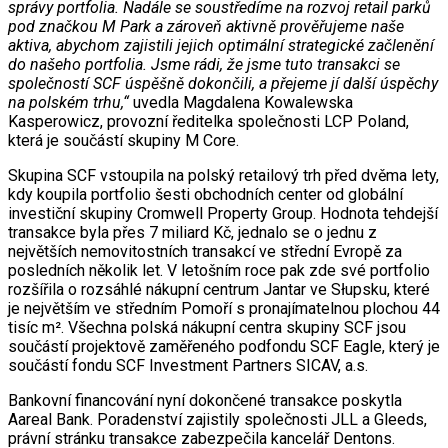
správy portfolia. Nadále se soustředíme na rozvoj retail parků
pod značkou M Park a zároveň aktivně prověřujeme naše
aktiva, abychom zajistili jejich optimální strategické začlenění
do našeho portfolia. Jsme rádi, že jsme tuto transakci se
společností SCF úspěšně dokončili, a přejeme jí další úspěchy
na polském trhu,“
uvedla Magdalena Kowalewska
Kasperowicz, provozní ředitelka společnosti LCP Poland,
která je součástí skupiny M Core.
Skupina SCF vstoupila na polský retailový trh před dvěma lety,
kdy koupila portfolio šesti obchodních center od globální
investiční skupiny Cromwell Property Group. Hodnota tehdejší
transakce byla přes 7 miliard Kč, jednalo se o jednu z
největších nemovitostních transakcí ve střední Evropě za
posledních několik let. V letošním roce pak zde své portfolio
rozšířila o rozsáhlé nákupní centrum Jantar ve Słupsku, které
je největším ve středním Pomoří s pronajímatelnou plochou 44
tisíc m². Všechna polská nákupní centra skupiny SCF jsou
součástí projektově zaměřeného podfondu SCF Eagle, který je
součástí fondu SCF Investment Partners SICAV, a.s.
Bankovní financování nyní dokončené transakce poskytla
Aareal Bank. Poradenství zajistily společnosti JLL a Gleeds,
právní stránku transakce zabezpečila kancelář Dentons.