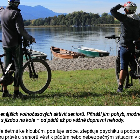
enějších volnočasových aktivit seniorů. Přináší jim pohyb, možno
á s jízdou na kole – od pádů až po vážné dopravní nehody.
Je šetrná ke kloubům, posiluje srdce, zlepšuje psychiku a podpor
hou právě u seniorů vést k pádům nebo nebezpečným situacím v 