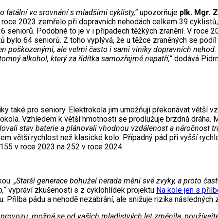
 fatální ve srovnání s mladšími cyklisty,“
upozorňuje
plk. Mgr.
. V roce 2023 zemřelo při dopravních nehodách celkem 39 cyklistů
 seniorů. Podobné to je v i případech těžkých zranění. V roce 20
tů bylo 64 seniorů. Z toho vyplývá, že u těžce zraněných se podí
en poškozenými, ale velmi často i sami viníky dopravních nehod.
tomný alkohol, který za řídítka samozřejmě nepatří,“
dodává Pidr
tiky také pro seniory. Elektrokola jim umožňují překonávat větší v
trokola. Vzhledem k větší hmotnosti se prodlužuje brzdná dráha. 
lovali stav baterie a plánovali vhodnou vzdálenost a náročnost tra
m větší rychlost než klasické kolo. Případný pád při vyšší rychlo
 155 v roce 2023 na 252 v roce 2024.
kou.
„Starší generace bohužel nerada mění své zvyky, a proto čas
,“
vypráví zkušenosti s z cyklohlídek projektu
Na kole jen s přil
lbu. Přilba pádu a nehodě nezabrání, ale snižuje rizika následnýc
ho provozu, možná se od vašich mladistvých let změnila, používejt