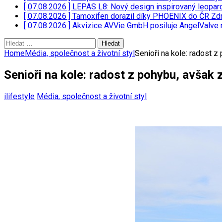
[ 07.08.2026 ]
LEPAS L8: Nový design inspirovaný leopar
[ 07.08.2026 ]
Tamoxifen dorazil díky PHOENIX do ČR
Zdr
[ 07.08.2026 ]
Akvizice AVVie GmbH posiluje AngelValve 
Vyhledávání
Home
Média, společnost a životní styl
Senioři na kole: radost z
Senioři na kole: radost z pohybu, avšak 
ilifestyle
Média, společnost a životní styl