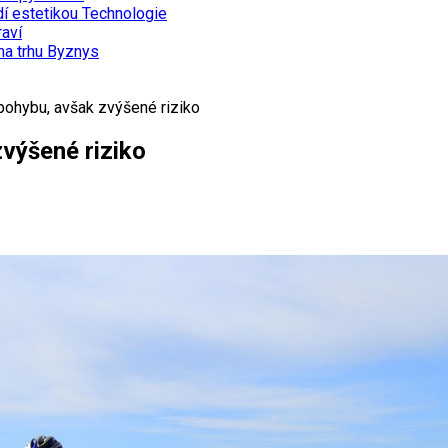
dí estetikou
Technologie
aví
na trhu
Byznys
 pohybu, avšak zvýšené riziko
zvýšené riziko