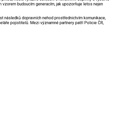
ým vzorem budoucím generacím, jak upozorňuje letos nejen
nost následků dopravních nehod prostřednictvím komunikace,
láře pojistitelů. Mezi významné partnery patří Policie ČR,