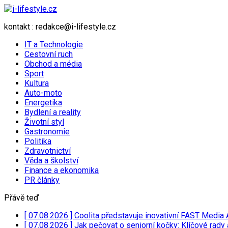
kontakt : redakce@i-lifestyle.cz
IT a Technologie
Cestovní ruch
Obchod a média
Sport
Kultura
Auto-moto
Energetika
Bydlení a reality
Životní styl
Gastronomie
Politika
Zdravotnictví
Věda a školství
Finance a ekonomika
PR články
Přávě teď
[ 07.08.2026 ]
Coolita představuje inovativní FAST Media 
[ 07.08.2026 ]
Jak pečovat o seniorní kočky: Klíčové rady 