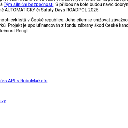
dá
Tým silniční bezpečnosti
. S přilbou na kole budou navíc dobr
kampaně AUTOMATICKY či Safaty Days ROADPOL 2025.
ečnosti cyklistů v České republice. Jeho cílem je snižovat závaž
vků. Projekt je spolufinancován z fondu zábrany škod České kance
lečnost Rengl.
 přes API s RoboMarkets
tivy