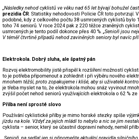
„Následky nehod cyklistů ve věku nad 65 let bývají bohužel často
prezidia ČR
. Statistiky nehodovosti Policie ČR toto potvrzují
podobné, kdy z celkového počtu 38 usmrcených cyklistů bylo 16
toho 74 seniorů. V roce 2024 pak z 220 těžce zraněných cyklis
usmrcených je tento podíl dokonce přes 40 %.
„Senioři jsou nej
V téměř čtvrtině případů nehod zaviněných seniory byl navíc pří
Elektrokola. Dobrý sluha, ale špatný pán
Rozvoj elektromobility jistě přispěl k rozšíření možností cyklis
to je potřeba připomenout a zohlednit i při výběru nového elek
mnohem těžší, proto zopakujeme i klišé, aby si uživatelé kontro
je třeba myslet na to, že elektrokola mohou snáz vyvinout mnohe
zvýšil počet nehod seniorů využívajících elektrokola o 62 % ze
Přilba není sprosté slovo
Používání cyklistické přilby je mimo horské stezky spíše výjim
jízdu na kole. Vždyť za jejich mládí to nebylo a nic se jim nestalo
cyklista – senior, který se účastnil dopravní nehody, neměl při
„Senioři, na sedla! jen si připomeňte aktuální pravidla silniční