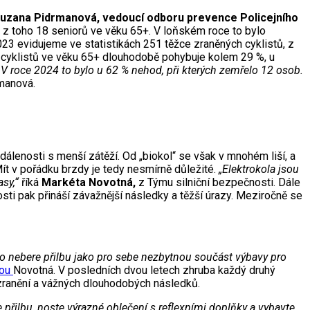
 Zuzana Pidrmanová, vedoucí odboru prevence Policejního
, z toho 18 seniorů ve věku 65+. V loňském roce to bylo
23 evidujeme ve statistikách 251 těžce zraněných cyklistů, z
l cyklistů ve věku 65+ dlouhodobě pohybuje kolem 29 %, u
 V roce 2024 to bylo u 62 % nehod, při kterých zemřelo 12 osob.
manová.
zdálenosti s menší zátěží. Od „biokol“ se však v mnohém liší, a
Mít v pořádku brzdy je tedy nesmírně důležité.
„Elektrokola jsou
sy,“
říká
Markéta Novotná,
z Týmu silniční bezpečnosti. Dále
sti pak přináší závažnější následky a těžší úrazy. Meziročně se
to nebere přilbu jako pro sebe nezbytnou součást výbavy pro
bou
Novotná. V posledních dvou letech zhruba každý druhý
h zranění a vážných dlouhodobých následků.
e přilbu, noste výrazné oblečení s reflexními doplňky a vybavte