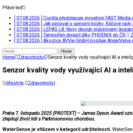
Přávě teď
[ 07.08.2026 ]
Coolita představuje inovativní FAST Media 
[ 07.08.2026 ]
Jak pečovat o seniorní kočky: Klíčové rady 
[ 07.08.2026 ]
LEPAS L8: Nový design inspirovaný leopar
[ 07.08.2026 ]
Tamoxifen dorazil díky PHOENIX do ČR
Z
[ 07.08.2026 ]
Akvizice AVVie GmbH posiluje AngelValve 
Vyhledávání
Home
Zdravotnictví
Senzor kvality vody využívající AI a inte
Senzor kvality vody využívající AI a int
ilifestyle
Zdravotnictví
Praha 7. listopadu 2025 (PROTEXT) – James Dyson Award oznámil
zlepšují život lidí s Parkinsonovou chorobou.
WaterSense je vítězem v kategorii udržitelnosti.
WaterSense