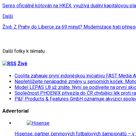
Seres oficiálně kótován na HKEX, využívá duální kapitálovou pl
Další
Živě: Z Prahy do Liberce za 69 minut? Modernizace trati přinese
Další fotky k tématu :
Živě
Coolita zahajuje první indonéskou iniciativu FAST Media 
Nepřehlížejte nenápadné změny u seniorních koček. Moh
Model LEPAS L8 už znáte. Nyní se podívejte na první skicu
Společnost PHOENIX přivezla do ČR chybějící lék proti r
P&F Products & Features GmbH oznamuje akvizici spol
Advertorial
Hisense: partner červnových fotbalových šampionátů – v 