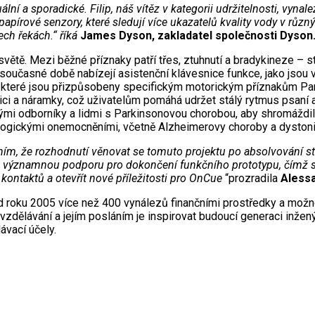
ní a sporadické. Filip, náš vítěz v kategorii udržitelnosti, vynal
apírové senzory, které sledují více ukazatelů kvality vody v různ
ech řekách.“ říká
James Dyson, zakladatel společnosti Dyson
světě. Mezi běžné příznaky patří třes, ztuhnutí a bradykineze – 
 V současné době nabízejí asistenční klávesnice funkce, jako jsou v
ba, které jsou přizpůsobeny specifickým motorickým příznakům P
nici a náramky, což uživatelům pomáhá udržet stálý rytmus psan
ými odborníky a lidmi s Parkinsonovou chorobou, aby shromáždil
eurologickými onemocněními, včetně Alzheimerovy choroby a dystoni
ním, že rozhodnutí věnovat se tomuto projektu po absolvování stu
e významnou podporu pro dokončení funkčního prototypu, čímž se
kontaktů a otevřít nové příležitosti pro OnCue
“prozradila
Alessa
roku 2005 více než 400 vynálezů finančními prostředky a možnos
 vzdělávání a jejím posláním je inspirovat budoucí generaci inže
ávací účely.