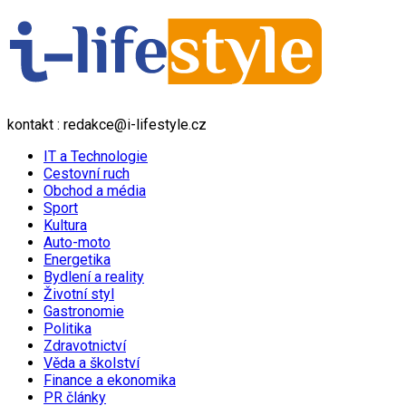
kontakt : redakce@i-lifestyle.cz
IT a Technologie
Cestovní ruch
Obchod a média
Sport
Kultura
Auto-moto
Energetika
Bydlení a reality
Životní styl
Gastronomie
Politika
Zdravotnictví
Věda a školství
Finance a ekonomika
PR články