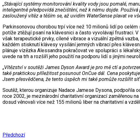
„Stávající systémy monitorování kvality vody jsou pomalé, manuál
inteligentně předpovídá znečištění, než k němu dojde. Používá p
zasloužený vítěz a těším se, až uvidím WaterSense plavat ve vš
Parkinsonovou chorobou trpí více než 10 milionů lidí po celém 
potíže ztěžují psaní na klávesnici a často vyvolávají frustraci.
však terapeutické prvky, cílené vibrace a vizuální zpětná vaz
každém stisknutí klávesy vysílání jemných vibrací přes kláves
plánuje vízězka Alessandra pokračovat ve spolupráci s lékařsk
uvede na trh a rozšíří jeho použití na podporu lidí s jinými n
„
Vítězství v soutěži James Dyson Award je pro mě ctí a potvrze
také praktickou příležitost posunout OnCue dál. Cena poskytuj
Jsem přesvědčena, že tento úspěch mi také pomůže rozšířit síť 
Soutěž, kterou organizuje Nadace Jamese Dysona, podpořila od 
roce 2002, je mezinárodní charitativní organizací zaměřenou na
dosud věnovali více než 155 milionů liber na charitativní a vzděl
Předchozí