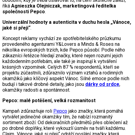
obdobím, kdy je třeba oslavovat to, na čem skutečně záleží,“
říká
Agnieszka Olejniczak, marketingová ředitelka
společnosti Pepco
.
Univerzální hodnoty a autenticita v duchu hesla „Vánoce,
jaké si přeji“
.
Koncept reklamy vychází ze spotřebitelského průzkumu
provedeného agenturami Y&Lovers a Minds & Roses na
několika evropských trzích, kde Pepco působí. Podle něho
zákazníci řetězce hledají značky, které nejen rozumí jejich
každodenním potřebám, ale také je inspirují k vytváření
krásných vzpomínek. Celých 87 % respondentů, kteří se
projektu zúčastnili, zdůraznilo význam vztahů a rodinných
okamžiků jako klíčový aspekt Vánoc. Silné emoce podle nich
budují i takové drobné detaily, jako jsou
dárky od srdce
,
okamžiky radosti a spontánnost.
Pepco: malé potěšení, velká rozmanitost
Kampaň zdůrazňuje roli
Pepco
jako značky, která pomáhá
vytvářet jedinečné okamžiky tím, že nabízí rozmanitý
sortiment zboží. Od dekoračních předmětů přes oblečení až
po drobné doplňky, které vykouzlí úsměv na tváři každému.
Claim „Vánoce, jaké si přeji“ odráží poslání značky, která