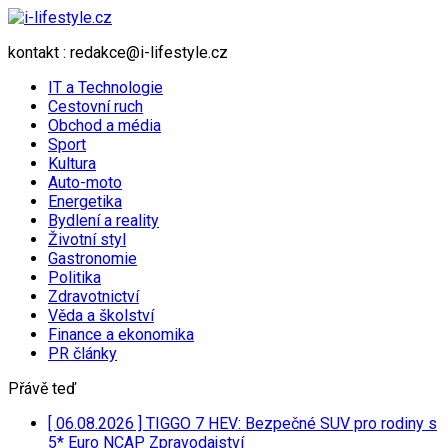
kontakt : redakce@i-lifestyle.cz
IT a Technologie
Cestovní ruch
Obchod a média
Sport
Kultura
Auto-moto
Energetika
Bydlení a reality
Životní styl
Gastronomie
Politika
Zdravotnictví
Věda a školství
Finance a ekonomika
PR články
Přávě teď
[ 06.08.2026 ]
TIGGO 7 HEV: Bezpečné SUV pro rodiny s
5* Euro NCAP
Zpravodajství