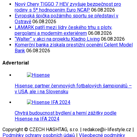
Nový Chery TIGGO 7 HEV zvyšuje bezpečnost pro
rodiny s 5* hodnocením Euro NCAP
06.08.2026
Evropská špička požárního sportu se představí v
Ostravě
06.08.2026
LAMARK patří mezi lídry českého trhu s ploty,
pergolami a moderním exteriérem
06.08.2026
“Walter” v akci na projektu Kladno Living
06.08.2026
Komerční banka získala prestižní ocenění Celent Model
Bank
06.08.2026
Advertorial
Hisense: partner červnových fotbalových šampionátů –
v USA, ale i na Slovensku
Chytrá budoucnost bydlení a herní zážitky podle
Hisense na IFA 2024
Copyright © CZECH HASHTAG, s.r.o. | redakce@i-lifestyle.cz |
Podmínky ochrany osobních údajů
|
Všeobecné podmínky