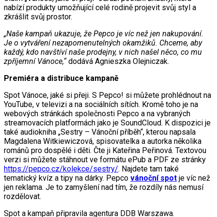
nabízí produkty umožňující celé rodině projevit svůj styl a
zkrášlit svůj prostor.
„Naše kampaň ukazuje, že Pepco je víc než jen nakupování.
Je o vytváření nezapomenutelných okamžiků. Chceme, aby
každý, kdo navštíví naše prodejny, v nich našel něco, co mu
zpříjemní Vánoce,“
dodává Agnieszka Olejniczak.
Premiéra a distribuce kampaně
Spot Vánoce, jaké si přeji. S Pepco! si můžete prohlédnout na
YouTube, v televizi a na sociálních sítích. Kromě toho je na
webových stránkách společnosti Pepco a na vybraných
streamovacích platformách jako je SoundCloud. K dispozici je
také audiokniha „Sestry – Vánoční příběh“, kterou napsala
Magdalena Witkiewiczová, spisovatelka a autorka několika
románů pro dospělé i děti. Čte ji Kateřina Peřinová. Textovou
verzi si můžete stáhnout ve formátu ePub a PDF ze stránky
https://pepco.cz/kolekce/sestry/
. Najdete tam také
tematický kvíz a tipy na dárky. Pepco
vánoční spot
je víc než
jen reklama. Je to zamyšlení nad tím, že rozdíly nás nemusí
rozdělovat.
Spot a kampaň připravila agentura DDB Warszawa.