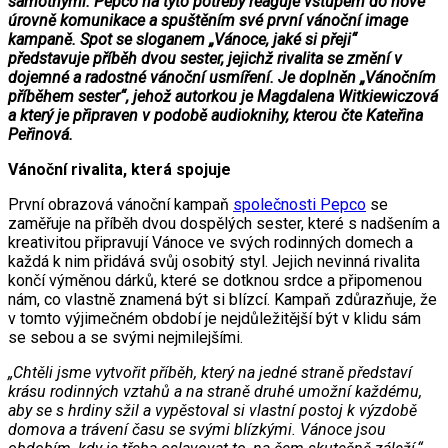
samotnými. Pepco na tyto potřeby reaguje vstupem do nové
úrovně komunikace a spuštěním své první vánoční image
kampaně. Spot se sloganem „Vánoce, jaké si přeji“
představuje příběh dvou sester, jejichž rivalita se změní v
dojemné a radostné vánoční usmíření. Je doplněn „Vánočním
příběhem sester“, jehož autorkou je Magdalena Witkiewiczová
a který je připraven v podobě audioknihy, kterou čte Kateřina
Peřinová.
Vánoční rivalita, která spojuje
První obrazová vánoční kampaň
společnosti Pepco
se
zaměřuje na příběh dvou dospělých sester, které s nadšením a
kreativitou připravují Vánoce ve svých rodinných domech a
každá k nim přidává svůj osobitý styl. Jejich nevinná rivalita
končí výměnou dárků, které se dotknou srdce a připomenou
nám, co vlastně znamená být si blízcí. Kampaň zdůrazňuje, že
v tomto výjimečném období je nejdůležitější být v klidu sám
se sebou a se svými nejmilejšími.
„Chtěli jsme vytvořit příběh, který na jedné straně představí
krásu rodinných vztahů a na straně druhé umožní každému,
aby se s hrdiny sžil a vypěstoval si vlastní postoj k výzdobě
domova a trávení času se svými blízkými. Vánoce jsou