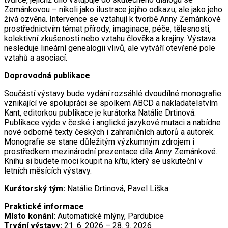
Zemánkovou – nikoli jako ilustrace jejího odkazu, ale jako jeho
živá ozvěna. Intervence se vztahují k tvorbě Anny Zemánkové
prostřednictvím témat přírody, imaginace, péče, tělesnosti,
kolektivní zkušenosti nebo vztahu člověka a krajiny. Výstava
nesleduje lineární genealogii vlivů, ale vytváří otevřené pole
vztahů a asociací.
Doprovodná publikace
Součástí výstavy bude vydání rozsáhlé dvoudílné monografie
vznikající ve spolupráci se spolkem ABCD a nakladatelstvím
Kant, editorkou publikace je kurátorka Natálie Drtinová.
Publikace vyjde v české i anglické jazykové mutaci a nabídne
nové odborné texty českých i zahraničních autorů a autorek.
Monografie se stane důležitým výzkumným zdrojem i
prostředkem mezinárodní prezentace díla Anny Zemánkové.
Knihu si budete moci koupit na křtu, který se uskuteční v
letních měsících výstavy.
Kurátorský tým:
Natálie Drtinová, Pavel Liška
Praktické informace
Místo konání:
Automatické mlýny, Pardubice
Trvání výstavy:
21. 6. 2026 – 28. 9. 2026