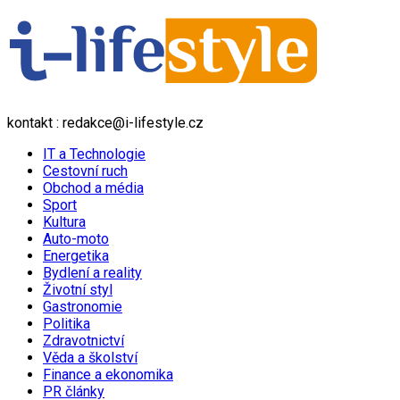
kontakt : redakce@i-lifestyle.cz
IT a Technologie
Cestovní ruch
Obchod a média
Sport
Kultura
Auto-moto
Energetika
Bydlení a reality
Životní styl
Gastronomie
Politika
Zdravotnictví
Věda a školství
Finance a ekonomika
PR články