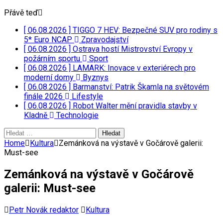
Přávě teď
[ 06.08.2026 ]
TIGGO 7 HEV: Bezpečné SUV pro rodiny s
5* Euro NCAP
Zpravodajství
[ 06.08.2026 ]
Ostrava hostí Mistrovství Evropy v
požárním sportu
Sport
[ 06.08.2026 ]
LAMARK: Inovace v exteriérech pro
moderní domy
Byznys
[ 06.08.2026 ]
Barmanství: Patrik Škamla na světovém
finále 2026
Lifestyle
[ 06.08.2026 ]
Robot Walter mění pravidla stavby v
Kladně
Technologie
Vyhledávání
Home
Kultura
Zemánková na výstavě v Gočárově galerii:
Must-see
Zemánková na výstavě v Gočárově
galerii: Must-see
Petr Novák redaktor
Kultura