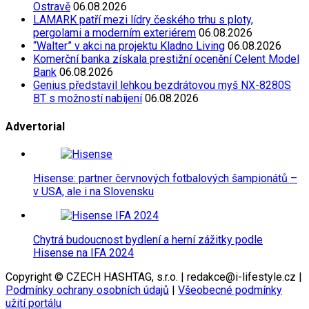
Ostravě
06.08.2026
LAMARK patří mezi lídry českého trhu s ploty,
pergolami a moderním exteriérem
06.08.2026
“Walter” v akci na projektu Kladno Living
06.08.2026
Komerční banka získala prestižní ocenění Celent Model
Bank
06.08.2026
Genius představil lehkou bezdrátovou myš NX-8280S
BT s možností nabíjení
06.08.2026
Advertorial
Hisense: partner červnových fotbalových šampionátů –
v USA, ale i na Slovensku
Chytrá budoucnost bydlení a herní zážitky podle
Hisense na IFA 2024
Copyright © CZECH HASHTAG, s.r.o. | redakce@i-lifestyle.cz |
Podmínky ochrany osobních údajů
|
Všeobecné podmínky
užití portálu