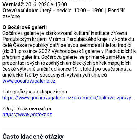
Vernisáž:
20. 6. 2026 v 15:00
Otevírací doba:
Úterý – neděle: 10:00 – 18:00 | Pondělí:
zavřeno
O Gočárově galerii
Gočárova galerie je sbírkotvorná kulturní instituce zřízená
Pardubickým krajem. V rámci Pardubického kraje i v kontextu
celé České republiky patří se svou sedmdesátiletou tradicí
(do 31. prosince 2022 Východočeská galerie v Pardubicích) k
předním galeriím. Gočárova galerie se primárně zaměřuje na
prezentaci svých rozsáhlých uměleckých sbírek mapujících
české výtvarné umění od konce 19. století po současnost a
umělecké tvorby současných výtvarných umělců.
www.gocarovagalerie.cz
Fotografie jsou k dispozici na
https://www.gocarovagalerie.cz/pro-media/tiskove-zpravy
.
Zdroj: Gočárova galerie
https://www.protext.cz
.
Často kladené otázky