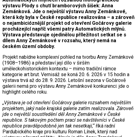
výstavu Plody s chutí bramborových šišek: Anna
Zemánková. Jde o největší výstavu Anny Zemánkové,
která kdy byla v České republice realizována – a zároveň
o nejambicióznější projekt od otevření Gočárovy galerie
procházející napříč všemi patry Automatických mlýnů.
Výstava představuje ojedinělou příležitost setkat se s
dílem Anny Zemánkové v rozsahu, který nemá na
českém území obdoby.
Projekt nabídne komplexní pohled na tvorbu Anny Zemánkové
(1908–1986) a představí její dílo v širším
uměleckohistorickém kontextu – mimo tradiční rámce
kategorie art brut. Vernisáž se koná 20. 6. 2026 v 15 hodin a
výstava trvá až do 28. 9. 2026. Letošní sezona v Gočárově
galerii nemá pro výstavu Anny Zemánkové konkurenci: jde o
highlight celého roku.
„Výstava je od otevření Gočárovy galerie rozsahem největším
projektem, jaký naše krajská galerie zatím realizovala. Zároveň
jde o největší soustředění děl Anny Zemánkové v České
republice. S takovým počtem prací se návštěvníci v České
republice pravděpodobně jen tak nesetkají,“
říká radní
Pardubického kraje pro kulturu Roman Línek, který nad