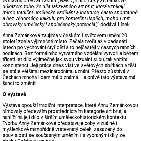
výstavou převzal záštitu.
„Navíc je dílo Anny Zemánkové
důkazem toho, že díla takzvaného art brut, která vznikají
mimo tradiční umělecké vzdělání a instituce, často spontánně
a bez vědomého kalkulu pro komerční úspěch, mohou mít
obrovský umělecký i společenský potenciál,“
dodává Línek.
Anna Zemánková zaujímá v českém i světovém umění 20.
století zcela výjimečné místo. Začala tvořit až v padesáti
letech po vychování čtyř dětí a to nejčastěji v časných ranních
hodinách. Bez formálního výtvarného vzdělání vytvořila během
třiceti let dílo výjimečné jak svou vizuální silou, tak vnitřní
konzistencí. Její práce dnes visí ve světových sbírkách a těší
se stále většímu mezinárodnímu uznání. Přesto zůstává v
Čechách mnoha lidem málo známá – a právě tato výstava má
šanci to změnit.
O výstavě
Výstava opouští tradiční interpretace, které Annu Zemánkovou
rámovaly především prostřednictvím kategorie art brut, a
nahlíží na její dílo v širším uměleckohistorickém kontextu.
Tvorbu Anny Zemánkové představuje coby vizuálně i
myšlenkově mimořádně vrstevnatý celek, zasazený do
souvislostí se současným uměním i s vybranými díly ze