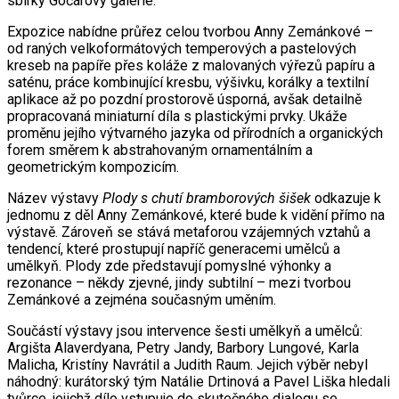
sbírky Gočárovy galerie.
Expozice nabídne průřez celou tvorbou Anny Zemánkové –
od raných velkoformátových temperových a pastelových
kreseb na papíře přes koláže z malovaných výřezů papíru a
saténu, práce kombinující kresbu, výšivku, korálky a textilní
aplikace až po pozdní prostorově úsporná, avšak detailně
propracovaná miniaturní díla s plastickými prvky. Ukáže
proměnu jejího výtvarného jazyka od přírodních a organických
forem směrem k abstrahovaným ornamentálním a
geometrickým kompozicím.
Název výstavy
Plody s chutí bramborových šišek
odkazuje k
jednomu z děl Anny Zemánkové, které bude k vidění přímo na
výstavě. Zároveň se stává metaforou vzájemných vztahů a
tendencí, které prostupují napříč generacemi umělců a
umělkyň. Plody zde představují pomyslné výhonky a
rezonance – někdy zjevné, jindy subtilní – mezi tvorbou
Zemánkové a zejména současným uměním.
Součástí výstavy jsou intervence šesti umělkyň a umělců:
Argišta Alaverdyana, Petry Jandy, Barbory Lungové, Karla
Malicha, Kristíny Navrátil a Judith Raum. Jejich výběr nebyl
náhodný: kurátorský tým Natálie Drtinová a Pavel Liška hledali
tvůrce, jejichž dílo vstupuje do skutečného dialogu se