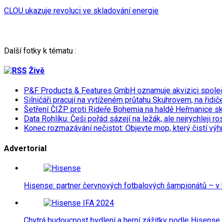
CLOU ukazuje revoluci ve skladování energie
Další fotky k tématu :
Živě
P&F Products & Features GmbH oznamuje akvizici spol
Silničáři pracují na vytíženém průtahu Skuhrovem, na řidič
Šetření ČIŽP proti Rideře Bohemia na haldě Heřmanice s
Data Rohlíku: Češi pořád sázejí na ležák, ale nejrychleji r
Konec rozmazávání nečistot: Objevte mop, který čistí výh
Advertorial
Hisense: partner červnových fotbalových šampionátů – v 
Chytrá budoucnost bydlení a herní zážitky podle Hisense