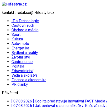
kontakt : redakce@i-lifestyle.cz
IT a Technologie
Cestovní ruch
Obchod a média
Sport
Kultura
Auto-moto
Energetika
Bydlení a reality
Životní styl
Gastronomie
Politika
Zdravotnictví
Věda a školství
Finance a ekonomika
PR články
Přávě teď
[ 07.08.2026 ]
Coolita představuje inovativní FAST Media 
[ 07.08.2026 ]
Jak pečovat o seniorní kočky: Klíčové rady 