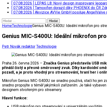
[ 07.08.2026 ]
LEPAS L8: Nový design inspirovaný leopar
[ 07.08.2026 ]
Tamoxifen dorazil díky PHOENIX do ČR
Zdr
[ 07.08.2026 ]
Akvizice AVVie GmbH posiluje AngelValve 
Vyhledávání
Home
Technologie
Genius MIC-S400U: Ideální mikrofon pro str
Genius MIC-S400U: Ideální mikrofon pr
Petr Novák redaktor
Technologie
Praha 26. června 2026 –
Značka Genius představila USB mik
přináší čistý a přesně směrovaný zvuk. Díky kardioidní s
pozadí, a je proto vhodný pro streamování, hraní her i onli
Mikrofon Genius MIC-S400U se snadno používá, stačí ho jen zap
snadno propojíte s téměř jakýmkoli zařízením. Je také vybave
designem stvořeným pro streamery.
Hlavní funkce:
USB mikrofon pro streamování s univerzálním využitím