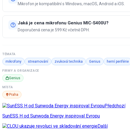
Mikrofon je kompatibilní s Windows, macOS, Android a iOS.
Jaká je cena mikrofonu Genius MIC-S400U?
Doporučená cena je 599 Kč včetně DPH.
TÉMATA
mikrofony
streamování
zvuková technika
Genius
herní periférie
FIRMY A ORGANIZACE
Genius
MÍSTA
Praha
Předchozí
SunESS H od Sunwoda Energy inspiroval Evropu
Další