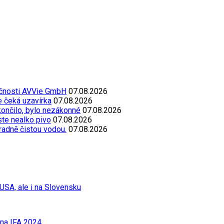
ečnosti AVVie GmbH
07.08.2026
e čeká uzavírka
07.08.2026
končilo, bylo nezákonné
07.08.2026
oste nealko pivo
07.08.2026
radně čistou vodou.
07.08.2026
USA, ale i na Slovensku
 na IFA 2024