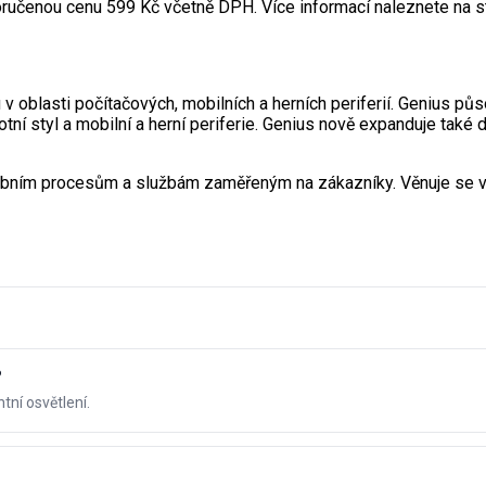
čenou cenu 599 Kč včetně DPH. Více informací naleznete na st
v oblasti počítačových, mobilních a herních periferií. Genius pů
tní styl a mobilní a herní periferie. Genius nově expanduje také d
obním procesům a službám zaměřeným na zákazníky. Věnuje se vyt
?
tní osvětlení.