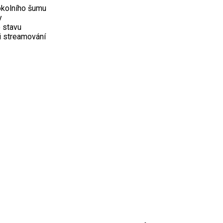
 okolního šumu
y
o stavu
ři streamování