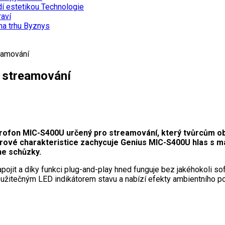
dí estetikou
Technologie
aví
na trhu
Byznys
eamování
o streamování
rofon MIC-S400U určený pro streamování, který tvůrcům ob
měrové charakteristice zachycuje Genius MIC-S400U hlas s m
ne schůzky.
ojit a díky funkci plug-and-play hned funguje bez jakéhokoli so
n užitečným LED indikátorem stavu a nabízí efekty ambientního 