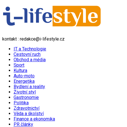
kontakt : redakce@i-lifestyle.cz
IT a Technologie
Cestovní ruch
Obchod a média
Sport
Kultura
Auto-moto
Energetika
Bydlení a reality
Životní styl
Gastronomie
Politika
Zdravotnictví
Věda a školství
Finance a ekonomika
PR články