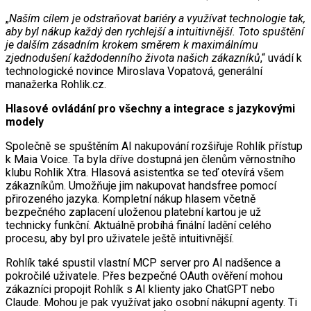
„
Naším cílem je odstraňovat bariéry a využívat technologie tak,
aby byl nákup každý den rychlejší a intuitivnější. Toto spuštění
je dalším zásadním krokem směrem k maximálnímu
zjednodušení každodenního života našich zákazníků
,“ uvádí k
technologické novince Miroslava Vopatová, generální
manažerka Rohlik.cz.
Hlasové ovládání pro všechny a integrace s jazykovými
modely
Společně se spuštěním AI nakupování rozšiřuje Rohlík přístup
k Maia Voice. Ta byla dříve dostupná jen členům věrnostního
klubu Rohlik Xtra. Hlasová asistentka se teď otevírá všem
zákazníkům. Umožňuje jim nakupovat handsfree pomocí
přirozeného jazyka. Kompletní nákup hlasem včetně
bezpečného zaplacení uloženou platební kartou je už
technicky funkční. Aktuálně probíhá finální ladění celého
procesu, aby byl pro uživatele ještě intuitivnější.
Rohlík také spustil vlastní MCP server pro AI nadšence a
pokročilé uživatele. Přes bezpečné OAuth ověření mohou
zákazníci propojit Rohlík s AI klienty jako ChatGPT nebo
Claude. Mohou je pak využívat jako osobní nákupní agenty. Ti