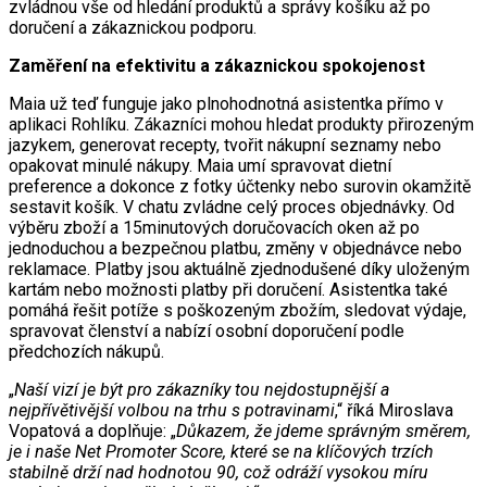
zvládnou vše od hledání produktů a správy košíku až po
doručení a zákaznickou podporu.
Zaměření na efektivitu a zákaznickou spokojenost
Maia už teď funguje jako plnohodnotná asistentka přímo v
aplikaci Rohlíku. Zákazníci mohou hledat produkty přirozeným
jazykem, generovat recepty, tvořit nákupní seznamy nebo
opakovat minulé nákupy. Maia umí spravovat dietní
preference a dokonce z fotky účtenky nebo surovin okamžitě
sestavit košík. V chatu zvládne celý proces objednávky. Od
výběru zboží a 15minutových doručovacích oken až po
jednoduchou a bezpečnou platbu, změny v objednávce nebo
reklamace. Platby jsou aktuálně zjednodušené díky uloženým
kartám nebo možnosti platby při doručení. Asistentka také
pomáhá řešit potíže s poškozeným zbožím, sledovat výdaje,
spravovat členství a nabízí osobní doporučení podle
předchozích nákupů.
„
Naší vizí je být pro zákazníky tou nejdostupnější a
nejpřívětivější volbou na trhu s potravinami
,“ říká Miroslava
Vopatová a doplňuje: „
Důkazem, že jdeme správným směrem,
je i naše Net Promoter Score, které se na klíčových trzích
stabilně drží nad hodnotou 90, což odráží vysokou míru