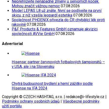
Nepřehlížejte nenápadné změny u seniorních koček.
Mohou značit vážnou nemoc
07.08.2026
Model LEPAS L8 už znáte. Nyní se podívejte na první
skicu, z níž vzešla leopardí estetika
07.08.2026
Společnost PHOENIX přivezla do ČR chybějící lék proti
rakovině
07.08.2026
P&F Products & Features GmbH oznamuje akvizici
společnosti AVVie GmbH
07.08.2026
Advertorial
Hisense: partner červnových fotbalových šampionátů –
v USA, ale i na Slovensku
Chytrá budoucnost bydlení a herní zážitky podle
Hisense na IFA 2024
Copyright © CZECH HASHTAG, s.r.o. | redakce@i-lifestyle.cz |
Podmínky ochrany osobních údajů
|
Všeobecné podmínky
užití portálu