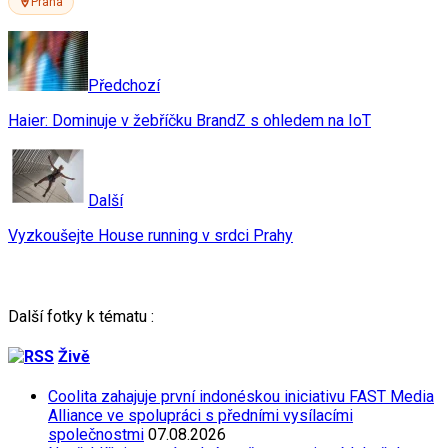
Praha
Předchozí
Haier: Dominuje v žebříčku BrandZ s ohledem na IoT
Další
Vyzkoušejte House running v srdci Prahy
Další fotky k tématu :
Živě
Coolita zahajuje první indonéskou iniciativu FAST Media
Alliance ve spolupráci s předními vysílacími
společnostmi
07.08.2026