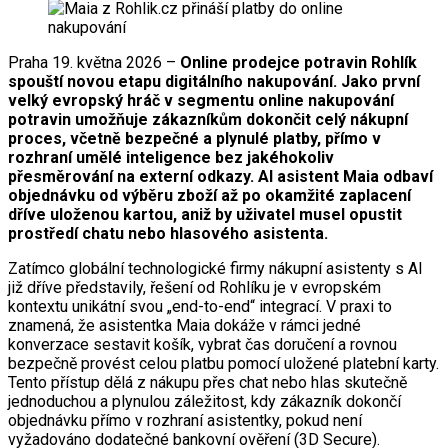
Praha 19. května 2026 –
Online prodejce potravin Rohlík
spouští novou etapu digitálního nakupování. Jako první
velký evropský hráč v segmentu online nakupování
potravin umožňuje zákazníkům dokončit celý nákupní
proces, včetně bezpečné a plynulé platby, přímo v
rozhraní umělé inteligence bez jakéhokoliv
přesměrování na externí odkazy. AI asistent Maia odbaví
objednávku od výběru zboží až po okamžité zaplacení
dříve uloženou kartou, aniž by uživatel musel opustit
prostředí chatu nebo hlasového asistenta.
Zatímco globální technologické firmy nákupní asistenty s AI
již dříve představily, řešení od Rohlíku je v evropském
kontextu unikátní svou „end-to-end“ integrací. V praxi to
znamená, že asistentka Maia dokáže v rámci jedné
konverzace sestavit košík, vybrat čas doručení a rovnou
bezpečně provést celou platbu pomocí uložené platební karty.
Tento přístup dělá z nákupu přes chat nebo hlas skutečně
jednoduchou a plynulou záležitost, kdy zákazník dokončí
objednávku přímo v rozhraní asistentky, pokud není
vyžadováno dodatečné bankovní ověření (3D Secure).