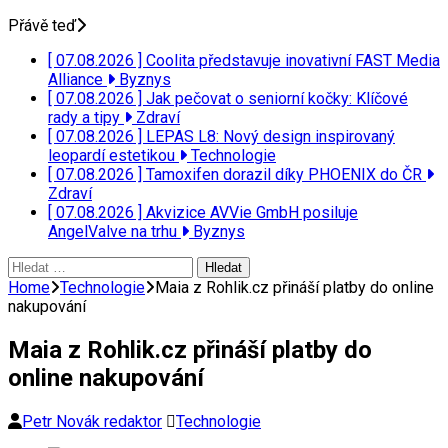
Přávě teď
[ 07.08.2026 ]
Coolita představuje inovativní FAST Media
Alliance
Byznys
[ 07.08.2026 ]
Jak pečovat o seniorní kočky: Klíčové
rady a tipy
Zdraví
[ 07.08.2026 ]
LEPAS L8: Nový design inspirovaný
leopardí estetikou
Technologie
[ 07.08.2026 ]
Tamoxifen dorazil díky PHOENIX do ČR
Zdraví
[ 07.08.2026 ]
Akvizice AVVie GmbH posiluje
AngelValve na trhu
Byznys
Vyhledávání
Home
Technologie
Maia z Rohlik.cz přináší platby do online
nakupování
Maia z Rohlik.cz přináší platby do
online nakupování
Petr Novák redaktor
Technologie